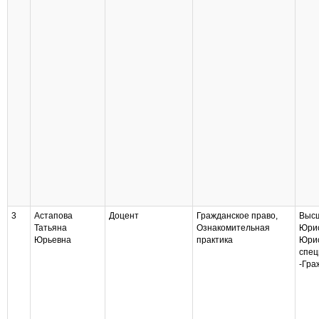
3
Астапова
Доцент
Гражданское право,
Высш
Татьяна
Ознакомительная
Юри
Юрьевна
практика
Юрис
спец
-Гра