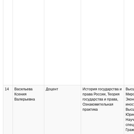
14
Васильева
Доцент
История государства и
Высш
Ксения
права России, Теория
Миро
Валерьевна
государства и права,
Экон
Ознакомительная
инос
практика
Высш
Юрис
Науч
спец
Граж