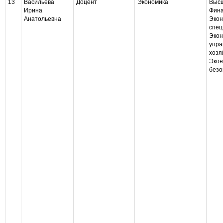
13
Васильева
Доцент
Экономика
Высш
Ирина
Фина
Анатольевна
Экон
спец
Экон
упра
хозя
Экон
безо