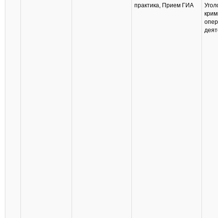
практика, Прием ГИА
Угол
крим
опер
деят