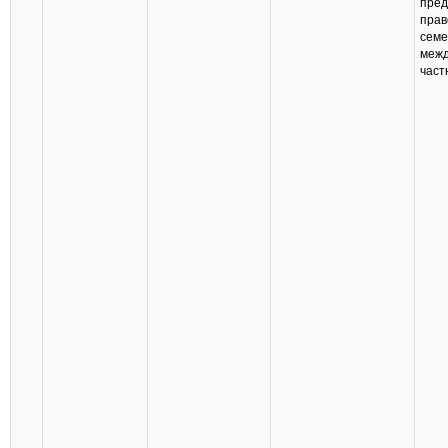
пред
прав
семе
меж
част