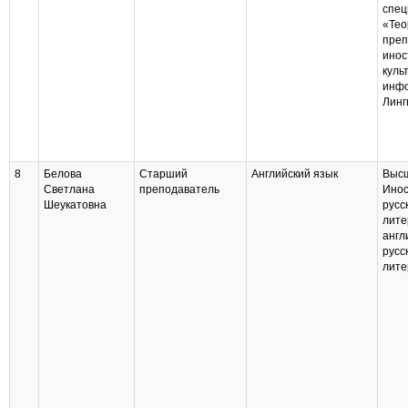
спец
«Тео
преп
инос
куль
инфо
Линг
8
Белова
Старший
Английский язык
Высш
Светлана
преподаватель
Инос
Шеукатовна
русс
лите
англ
русс
лите