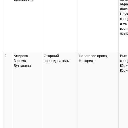
обра
нача
Науч
спец
и ме
восп
язык
2
Амирова
Старший
Налоговое право,
Выс
Зарема
преподаватель
Нотариат
спец
Буттаевна
Юри
Юри