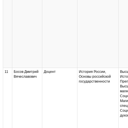
11
Босов Дмитрий
Доцент
История России,
Высш
Вячеславович
Основы российской
Исто
государственности
Преп
Высш
маги
Соци
Маги
спец
Соци
духо