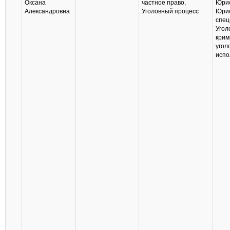
Оксана
частное право,
Юри
Александровна
Уголовный процесс
Юрис
спец
Угол
крим
угол
испо