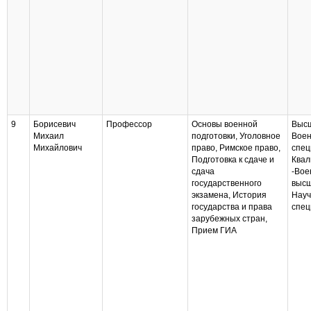
9
Борисевич
Профессор
Основы военной
Высш
Михаил
подготовки, Уголовное
Воен
Михайлович
право, Римское право,
спец
Подготовка к сдаче и
Квал
сдача
-Вое
государственного
высш
экзамена, История
Науч
государства и права
спец
зарубежных стран,
Прием ГИА