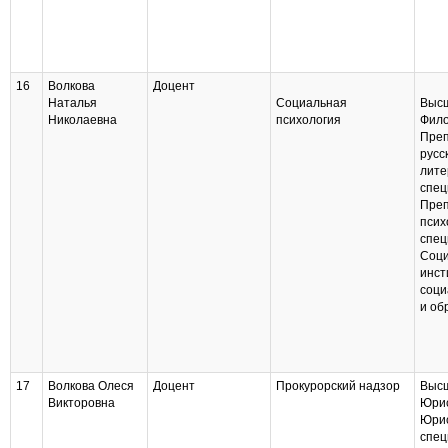
16
Волкова
Доцент
Наталья
Социальная
Высш
Николаевна
психология
Фило
Преп
русс
лите
спец
Преп
псих
спец
Соц
инст
соци
и об
17
Волкова Олеся
Доцент
Прокурорский надзор
Высш
Викторовна
Юри
Юрис
спец