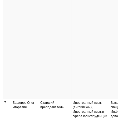
7
Башеров Олег
Старший
Иностранный язык
Выс
Игоревич
преподаватель
(английский),
спец
Иностранный язык в
Инфо
сфере юриспруденции
допо