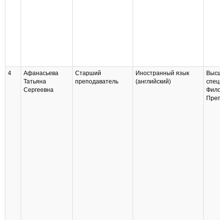
4
Афанасьева
Старший
Иностранный язык
Выс
Татьяна
преподаватель
(английский)
спец
Сергеевна
Фило
Преп