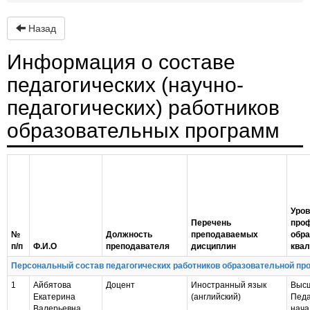
Назад
Информация о составе
педагогических (научно-
педагогических) работников
образовательных программ
Уров
Перечень
про
№
Должность
преподаваемых
обра
п/п
Ф.И.О
преподавателя
дисциплин
ква
Персональный состав педагогических работников образовательной пр
1
Айбятова
Доцент
Иностранный язык
Высш
Екатерина
(английский)
Педа
Валерьевна
нача