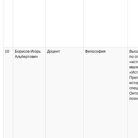
10
Борисов Игорь
Доцент
Философия
Высш
Альбертович
по с
«ист
квал
«Ист
Преп
исто
спец
Онто
позн