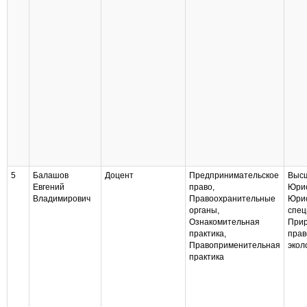
5
Балашов
Доцент
Предпринимательское
Высш
Евгений
право,
Юри
Владимирович
Правоохранительные
Юрис
органы,
спец
Ознакомительная
Прир
практика,
прав
Правоприменительная
экол
практика