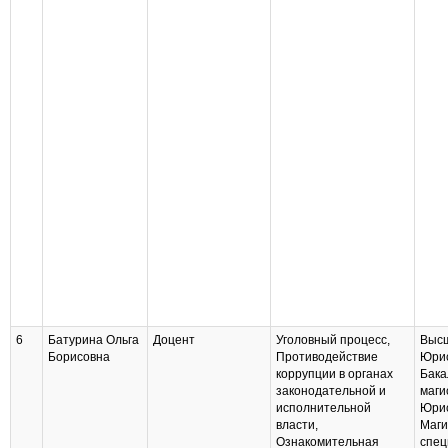
6
Батурина Ольга
Доцент
Уголовный процесс,
Высш
Борисовна
Противодействие
Юри
коррупции в органах
Бака
законодательной и
маги
исполнительной
Юри
власти,
Маги
Ознакомительная
спец