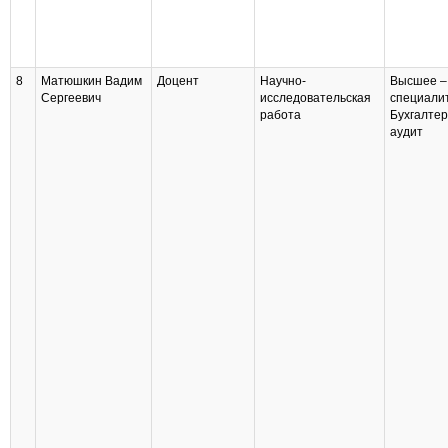
8
Матюшкин Вадим
Доцент
Научно-
Высшее –
Сергеевич
исследовательская
специали
работа
Бухгалтер
аудит