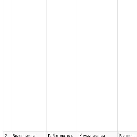
2
Ведерникова
Работадатель
Коммуникации
Высшее -