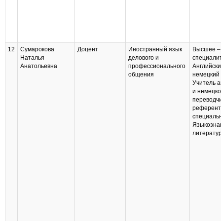
12
Сумарокова
Доцент
Иностранный язык
Высшее –
Наталья
делового и
специали
Анатольевна
профессионального
Английски
общения
немецкий
Учитель а
и немецко
переводчи
референт
специаль
Языкозна
литерату