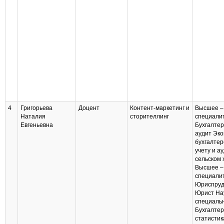
4
Григорьева
Доцент
Контент-маркетинг и
Высшее –
Наталия
сторителлинг
специалит
Евгеньевна
Бухгалтер
аудит Эко
бухгалтер
учету и ау
сельском 
Высшее –
специали
Юриспруд
Юрист На
специаль
Бухгалтер
статистик