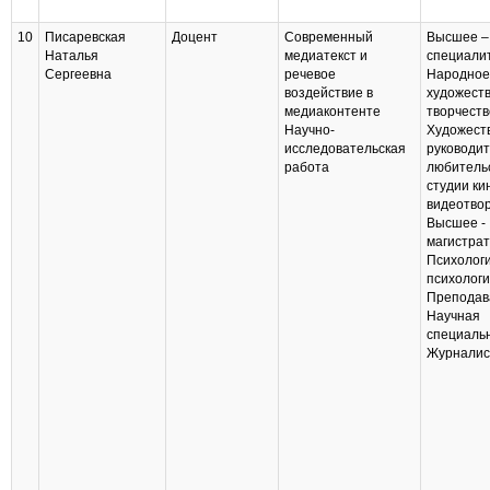
10
Писаревская
Доцент
Современный
Высшее –
Наталья
медиатекст и
специали
Сергеевна
речевое
Народное
воздействие в
художест
медиаконтенте
творчеств
Научно-
Художест
исследовательская
руководи
работа
любитель
студии кин
видеотвор
Высшее -
магистра
Психолог
психологи
Преподав
Научная
специаль
Журналис