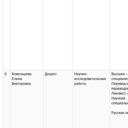
6
Комольцева
Доцент
Научно-
Высшее –
Елена
исследовательская
специали
Викторовна
работа
Перевод 
переводо
Лингвист,
Научная
специаль
Русская л