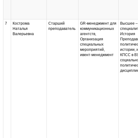
7
Кострома
Старший
GR-менеджмент для
Высшее –
Наталья
преподаватель
коммуникационных
специали
Валерьевна
агентств,
История
Организация
Преподав
специальных
политиче
мероприятий,
истории, 
ивент-менеджмент
КПСС в В
социальн
политиче
дисципли