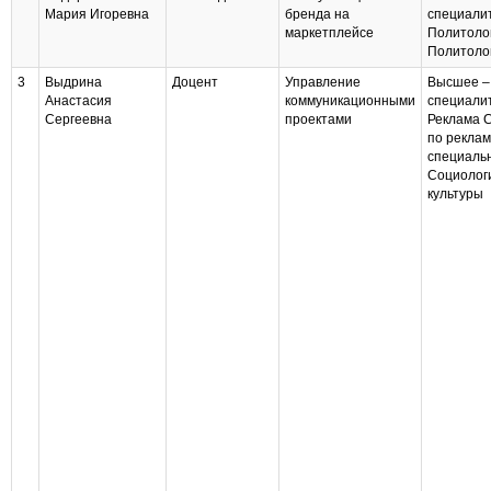
Мария Игоревна
бренда на
специали
маркетплейсе
Политоло
Политоло
3
Выдрина
Доцент
Управление
Высшее –
Анастасия
коммуникационными
специали
Сергеевна
проектами
Реклама 
по рекла
специаль
Социолог
культуры