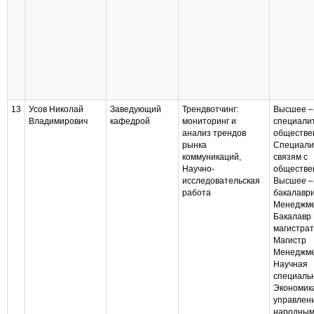
13
Усов Николай
Заведующий
Трендвотчинг:
Высшее –
Владимирович
кафедрой
мониторинг и
специалит
анализ трендов
обществе
рынка
Специали
коммуникаций,
связям с
Научно-
обществе
исследовательская
Высшее –
работа
бакалаври
Менеджм
Бакалавр
магистра
Магистр
Менеджм
Научная
специаль
Экономик
управлен
народны