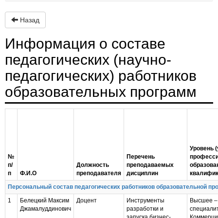
Назад
Информация о составе
педагогических (научно-
педагогических) работников
образовательных программ
Уровень (
№
Перечень
професси
п/
Должность
преподаваемых
образова
п
Ф.И.О
преподавателя
дисциплин
квалифик
Персональный состав педагогических работников образовательной про
1
Белецкий Максим
Доцент
Инструменты
Высшее –
Джамалуддинович
разработки и
специали
запуска бизнес-
Коммерци