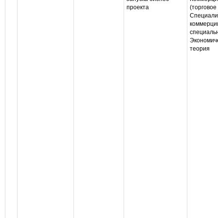
проекта
(торговое
Специали
коммерци
специаль
Экономич
теория