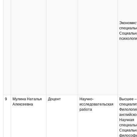
Экономис
специаль
Социальн
психолог
9
Мулина Наталья
Доцент
Научно-
Высшее –
Алексеевна
исследовательская
специали
работа
Филологи
английско
Научная
специаль
Социальн
философ