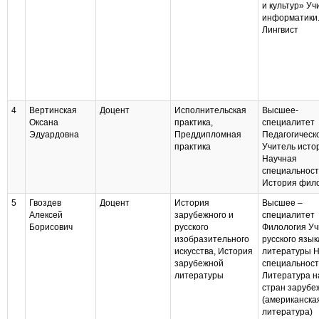
и культур» Уч
информатики
Лингвист
4
Вертинская
Доцент
Исполнительская
Высшее-
Оксана
практика,
специалитет
Эдуардовна
Преддипломная
Педагогическ
практика
Учитель исто
Научная
специальност
История фил
5
Гвоздев
Доцент
История
Высшее –
Алексей
зарубежного и
специалитет
Борисович
русского
Филология Уч
изобразительного
русского язык
искусства, История
литературы 
зарубежной
специальност
литературы
Литература н
стран зарубе
(американска
литература)