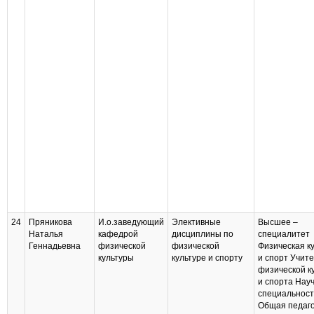
24
Пряникова
И.о.заведующий
Элективные
Высшее –
Наталья
кафедрой
дисциплины по
специалитет
Геннадьевна
физической
физической
Физическая к
культуры
культуре и спорту
и спорт Учит
физической к
и спорта Нау
специальност
Общая педаго