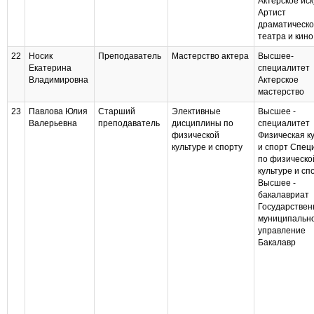
Актерское иск
Артист
драматическо
театра и кино
22
Носик
Преподаватель
Мастерство актера
Высшее-
Екатерина
специалитет
Владимировна
Актерское
мастерство
23
Павлова Юлия
Старший
Элективные
Высшее -
Валерьевна
преподаватель
дисциплины по
специалитет
физической
Физическая к
культуре и спорту
и спорт Спец
по физическо
культуре и сп
Высшее -
бакалавриат
Государствен
муниципальн
управление
Бакалавр