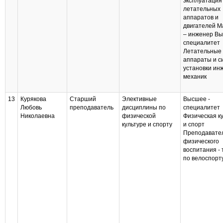
эксплуатация
летательных
аппаратов и
двигателей М
– инженер В
специалитет
Летательные
аппараты и с
установки ин
механик
13
Курякова
Старший
Элективные
Высшее -
Любовь
преподаватель
дисциплины по
специалитет
Николаевна
физической
Физическая к
культуре и спорту
и спорт
Преподавате
физического
воспитания -
по велоспорт