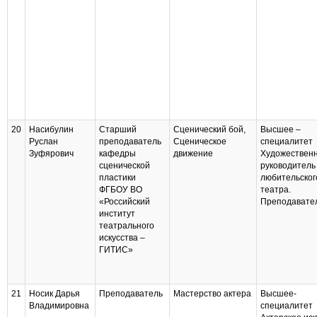
20
Насибулин
Старший
Сценический бой,
Высшее –
Руслан
преподаватель
Сценическое
специалитет
Зуфярович
кафедры
движение
Художествен
сценической
руководитель
пластики
любительског
ФГБОУ ВО
театра.
«Российский
Преподавате
институт
театрального
искусства –
ГИТИС»
21
Носик Дарья
Преподаватель
Мастерство актера
Высшее-
Владимировна
специалитет