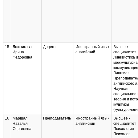
15
Ложникова
Доцент
Иностранный язык
Высшее –
Ирина
английский
специалитет
Федоровна
Лингвистика и
межкультурна
коммуникаци
Лингвист.
Преподавате
английского 
Научная
специальност
Теория и ист
культуры
(культурологи
16
Маршал
Преподаватель
Иностранный язык
Высшее -
Наталья
английский
специалитет
Сергеевна
Психология
Психолог,