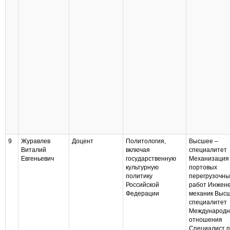
9
Журавлев
Доцент
Политология,
Высшее –
Виталий
включая
специалитет
Евгеньевич
государственную
Механизация
культурную
портовых
политику
перегрузочны
Российской
работ Инжене
Федерации
механик Выс
специалитет
Международ
отношения
Специалист 