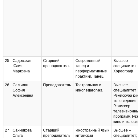
25
Садовская
Старший
Современный
Высшее –
Юлия
преподаватель
танец и
специалитет
Марковна
перформативные
Хореограф
практики, Танец
26
Сальман
Преподаватель
Театральная и
Высшее-
София
кинопедагогика
специалитет
Алексеевна
Режиссура ки
телевидения
Режиссер
телевизионн
программ, Ре
кино и телев
27
Санникова
Старший
Иностранный язык
Высшее –
Ольга
преподаватель
китайский
специалитет;