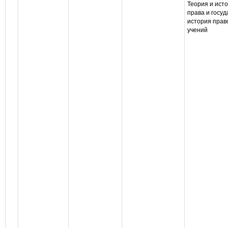
Теория и ист
права и госуд
история прав
учений