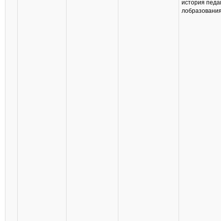
история педаг
лобразовани