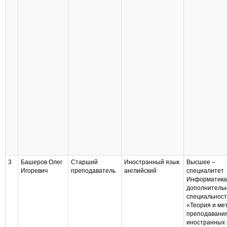
3
Башеров Олег
Старший
Иностранный язык
Высшее –
Игоревич
преподаватель
английский
специалитет
Информатика
дополнитель
специальнос
«Теория и ме
преподавани
иностранных 