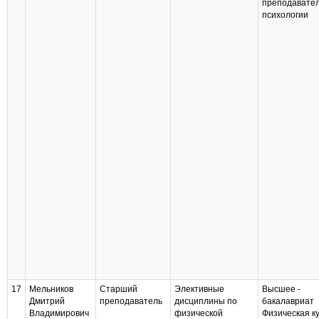
преподавате
психологии
17
Мельников
Старший
Элективные
Высшее -
Дмитрий
преподаватель
дисциплины по
бакалавриат
Владимирович
физической
Физическая к