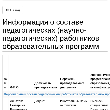
Назад
Информация о составе
педагогических (научно-
педагогических) работников
образовательных программ
Уровень (уро
№
Перечень
профессиона
п/
Должность
преподаваемых
образования,
п
Ф.И.О
преподавателя
дисциплин
квалификаци
Персональный состав педагогических работников образовательной прог
1
Айбятова
Доцент
Иностранный язык
Высшее-
Екатерина
английский
специалитет
Валерьевна
Педагогика и