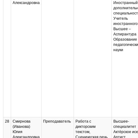
Александровна
Иностранный 
дополнитель
специальнос
Учитель
иностранного
Высшее –
Аспирантура
Образование
педагогическ
науки
28
Смирнова
Преподаватель
Работа с
Высшее-
(Иванова)
дикторским
специалитет
Юлия
текстом,
Актёрское иск
Александровна
Сценическая речь
Артист