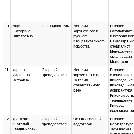
10
Ищук
Преподаватель
История
Высшее-
Екатерина
зарубежного и
бакалавриат 
Николаевна
русского
и история иск
изобразительного
Бакалавр Вы
искусства
специалист
Менеджмент
организации
Менеджер
11
Киреева
Старший
История
Высшее –
Марианна
преподаватель
зарубежного кино,
специалитет
Петровна
История
Киноведение
отечественного
Киновед Выс
кино
аспирантура
Киноискусств
телевидение
Киновед-
исследовател
12
Кравченко
Старший
Основы военной
Высшее-
Анатолий
преподаватель
подготовки
магистратура
Владимирович
Техническая