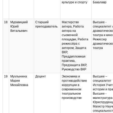
культуре и спорту
Бакалавр
18
Муравицкий
Старший
Мастерство
Высшее -
Юрий
преподаватель
актера, Работа
специалитет 
Витальевич
актера на
драматическо
съемочной
театра и кино
площадке, Работа
Режиссер
режиссёра с
драматическо
актером, Защита
театра
ВКР,
Преддипломная
практика,
Предзащита ВКР,
Руководство ВКР
19
Мухлынина
Доцент
Экономика и
Высшее –
Мария
противодействие
специалитет
Михайловна
коррупции в
История Учит
современном
истории и пр
театральном
Высшее -
производстве
магистратура
Юриспруденц
Магистр Науч
специальност