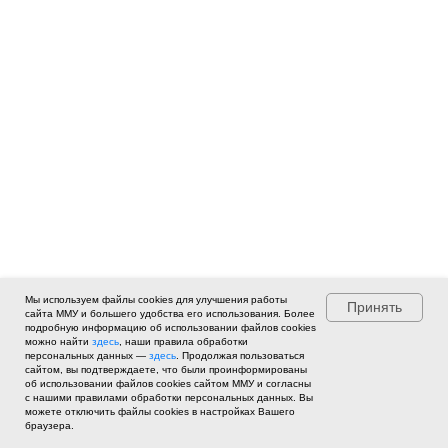
Кожина Вероника Олеговна
Мы используем файлы cookies для улучшения работы
Принять
сайта ММУ и большего удобства его использования. Более
Кандидат экономических наук, доцент. Член-корреспондент
подробную информацию об использовании файлов cookies
Российской академии естественных наук (РАЕН) по секции «Проблемы
можно найти
здесь
, наши правила обработки
персональных данных —
здесь
. Продолжая пользоваться
макроэкономики и социального рыночного хозяйства». Автор более
сайтом, вы подтверждаете, что были проинформированы
200 научных статей. Постоянный докладчик на всероссийских и
об использовании файлов cookies сайтом ММУ и согласны
международных конференциях по экономике и управлению.
с нашими правилами обработки персональных данных. Вы
можете отключить файлы cookies в настройках Вашего
браузера.