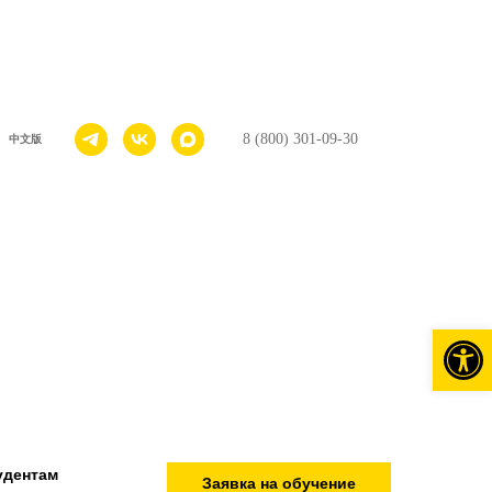
8 (800) 301-09-30
中文版
Откры
удентам
Заявка на обучение