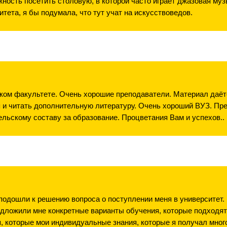
ность посетить столовую, в которой часто играет джазовая муз
ета, я бы подумала, что тут учат на искусствоведов.
ом факультете. Очень хорошие преподаватели. Материал даётся
я и читать дополнительную литературу. Очень хороший ВУЗ. Пр
ельскому составу за образование. Процветания Вам и успехов..
 подошли к решению вопроса о поступлении меня в университет
едложили мне конкретные варианты обучения, которые подходят 
 которые мои индивидуальные знания, которые я получал много