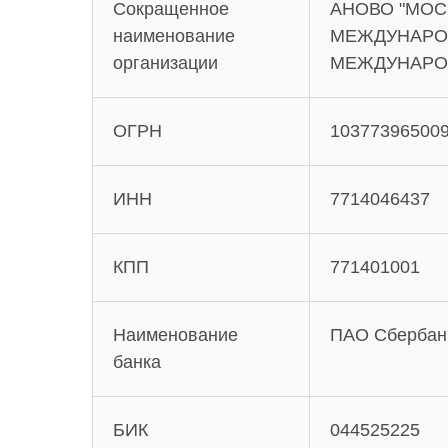
Сокращенное
АНОВО "МОС
наименование
МЕЖДУНАРОД
организации
МЕЖДУНАРО
ОГРН
10377396500
ИНН
7714046437
КПП
771401001
Наименование
ПАО Сбербан
банка
БИК
044525225