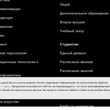
Лицей
оммуникации
Дополнительное образование
уденция
Второе высшее
равление
Уче
бный театр
ка
мент
Студентам
ние персоналом
Единый деканат
ционные технологии и
Расписание звонков
Расписание занятий
информатика
Оплата обучения
о удобства его использования. Более подробную информацию об использовании файлов
ва и гуманитарные науки
х —
здесь
. Продолжая пользоваться сайтом, вы подтверждаете, что были проинформирова
Навигация
и обработки персональных данных. Вы можете отключить файлы cookies в настройках Ваш
ия
Библиотека
е искусство
Клубы по интересам