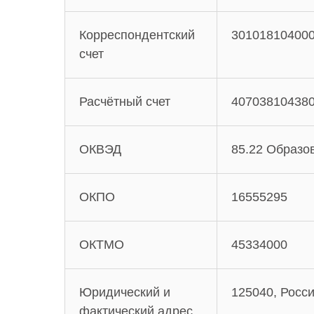
Корреспондентский
30101810400
счет
Расчётный счет
40703810438
ОКВЭД
85.22 Образо
ОКПО
16555295
ОКТМО
45334000
Юридический и
125040, Росси
фактический адрес