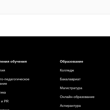
ления обучения
Образование
гия
Колледж
го-педагогическое
Бакалавриат
ание
Магистратура
тика
Онлайн-образование
 и
PR
Аспирантура
стика