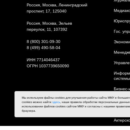
Россия, Москва, Ленинградский
Медиак
проспект, 17, 125040
Юриcпр
Россия, Москва, Зельев
переулок, 11, 107392
Гос. уп
8 (800) 301-09-30
Экономи
8 (499) 490-58-04
Менедж
ИНН 7714046437
Управле
ОГРН 1037739650090
Информа
Карта сайта
системы
Бизнес-
Мы используем файлы cookies для улучшения работы сайта ММУ и большег
Искусст
cookies можно найти
здесь
, наши правила обработки персональных данны
использовании файлов cookies сайтом ММУ и согласны с нашими правилам
Филолог
браузера.
Актерско