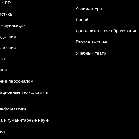
 и
PR
Аспирантура
стика
Лицей
оммуникации
Дополнительное образование
уденция
Второе высшее
равление
Учебный театр
ка
мент
ние персоналом
ционные технологии и
информатика
ва и гуманитарные науки
ия