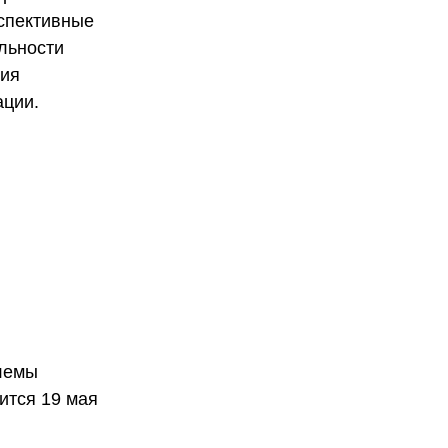
рспективные
льности
тия
ации.
лемы
ится 19 мая