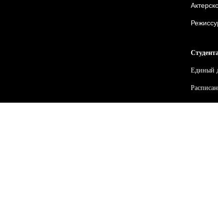
Актерско
Режиссу
Студент
Единый 
Расписан
Расписан
Оплата о
Навигац
Библиоте
Клубы по
Ваканси
График л