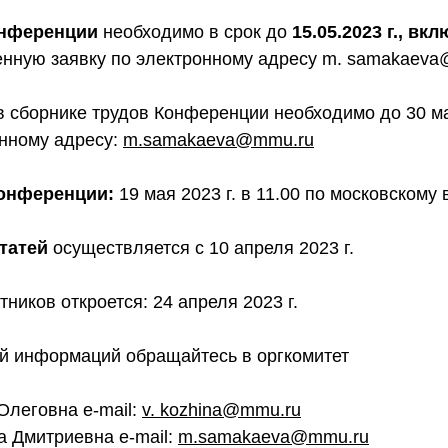
онференции
необходимо в срок до
15.05.2023 г., вк
енную заявку по электронному адресу m.
samakaeva
в сборнике трудов Конференции необходимо до 30 м
онному адресу:
m.samakaeva@mmu.ru
онференции:
19 мая 2023 г. в 11.00 по московскому
статей
осуществляется с 10 апреля 2023 г.
тников откроется: 24 апреля 2023 г.
й информаций обращайтесь в оргкомитет
Олеговна e-mail:
v.
kozhina@mmu.ru
 Дмитриевна e-mail:
m.samakaeva@mmu.ru