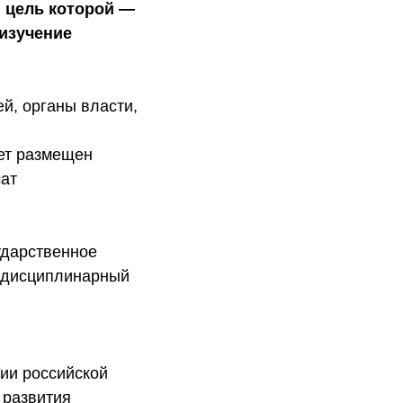
 цель которой —
изучение
й, органы власти,
дет размещен
чат
ударственное
ждисциплинарный
ии российской
 развития