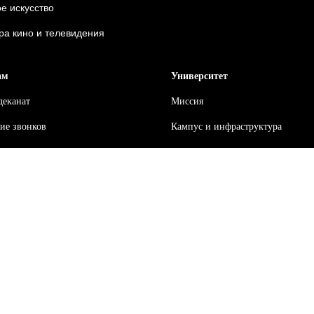
е искусство
ра кино и телевидения
ам
Университет
деканат
Миссия
ие звонков
Кампус и инфраструктура
ие занятий
Преподаватели
бучения
Внутренняя система оценки каче
образования
ия
Лицензии и аккредитации
ка
Институт иностранных языков
 интересам
Наука
и
События
иквидации академических