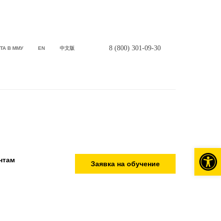
8 (800) 301-09-30
ТА В ММУ
EN
中文版
Откры
нтам
Заявка на обучение