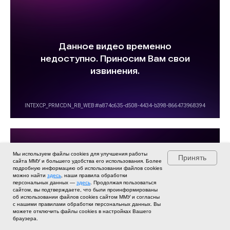
Мы используем файлы cookies для улучшения работы
Принять
сайта ММУ и большего удобства его использования. Более
подробную информацию об использовании файлов cookies
можно найти
здесь
, наши правила обработки
персональных данных —
здесь
. Продолжая пользоваться
сайтом, вы подтверждаете, что были проинформированы
об использовании файлов cookies сайтом ММУ и согласны
с нашими правилами обработки персональных данных. Вы
можете отключить файлы cookies в настройках Вашего
браузера.