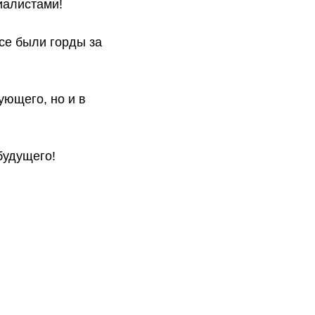
иалистами!
се были горды за
ующего, но и в
будущего!