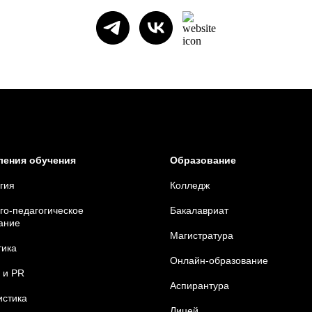
ления обучения
Образование
гия
Колледж
го-педагогическое
Бакалавриат
ание
Магистратура
тика
Онлайн-образование
 и
PR
Аспирантура
стика
Лицей