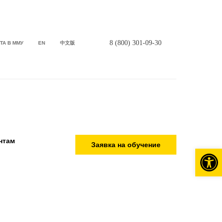
8 (800) 301-09-30
ТА В ММУ
EN
中文版
нтам
Заявка на обучение
Откры