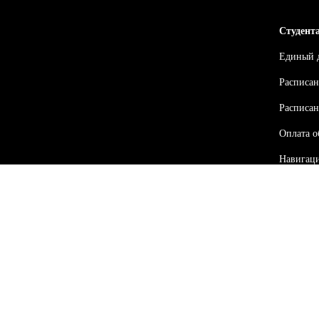
Студент
Единый 
Расписан
Расписан
Оплата о
Навигац
Библиоте
Клубы по
Ваканси
График л
задолжен