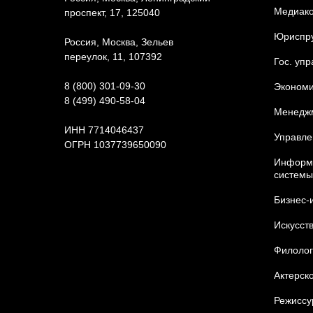
Медиак
проспект, 17, 125040
Юриcпр
Россия, Москва, Зельев
переулок, 11, 107392
Гос. уп
8 (800) 301-09-30
Экономи
8 (499) 490-58-04
Менедж
ИНН 7714046437
Управле
ОГРН 1037739650090
Информа
Карта сайта
системы
Бизнес-
Искусст
Филолог
Актерско
Режиссу