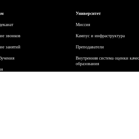
ам
Университет
деканат
Миссия
ие звонков
Кампус и инфраструктура
ие занятий
Преподаватели
бучения
Внутренняя система оценки каче
образования
ия
Лицензии и аккредитации
ка
Институт иностранных языков
 интересам
Наука
и
События
иквидации академических
ностей
Статьи
Издательство