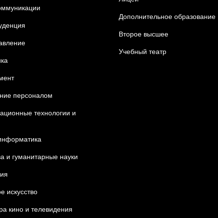
оммуникации
Дополнительное образование
уденция
Второе высшее
равление
Учебный театр
ка
мент
ние персоналом
ционные технологии и
информатика
ва и гуманитарные науки
ия
е искусство
ра кино и телевидения