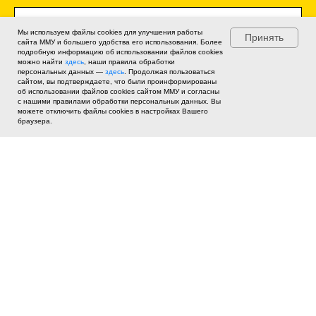
Мы используем файлы cookies для улучшения работы
Принять
сайта ММУ и большего удобства его использования. Более
подробную информацию об использовании файлов cookies
можно найти
здесь
, наши правила обработки
персональных данных —
здесь
. Продолжая пользоваться
сайтом, вы подтверждаете, что были проинформированы
об использовании файлов cookies сайтом ММУ и согласны
с нашими правилами обработки персональных данных. Вы
можете отключить файлы cookies в настройках Вашего
браузера.
Я ознакомлен(а)
и даю
Согласие на получение рекламно-
информационной рассылки
Заявка на обучение
Отправляя заявку, вы даёте согласие на обработку персональных