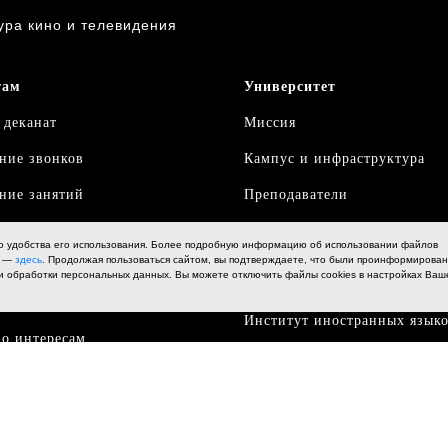
ура кино и телевидения
там
Университет
 деканат
Миссия
ние звонков
Кампус и инфраструктура
ние занятий
Преподаватели
обучения
Внутренняя система оценки 
о удобства его использования. Более подробную информацию об использовании файлов
образования
х —
здесь
. Продолжая пользоваться сайтом, вы подтверждаете, что были проинформирова
ция
и обработки персональных данных. Вы можете отключить файлы cookies в настройках Ваш
Лицензии и аккредитации
ека
Институт иностранных язык
о интересам
Наука
ии
События
ликвидации академических
нностей
Статьи