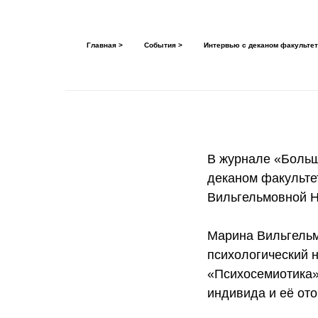
Главная >
События >
Интервью с деканом факульте
В журнале «Больш
деканом факульте
Вильгельмовной Н
Марина Вильгельм
психологический на
«Психосемиотика»
индивида и её ото