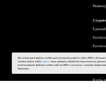
Режисс
Студен
Единый
Расписа
Расписа
Оплата 
Мы используем файлы cookies для улучшения работы сайта ММУ и большег
cookies можно найти
здесь
, наши правила обработки персональных данны
Навига
использовании файлов cookies сайтом ММУ и согласны с нашими правилам
браузера.
Библиот
Клубы п
Ваканс
График 
задолже