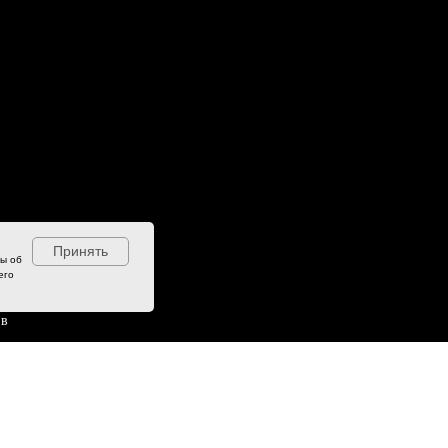
качества
Принять
ны об
его
ов