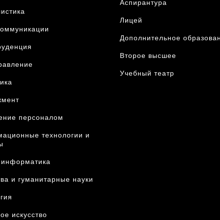
Аспирантура
истика
Лицей
оммуникации
Дополнительное образова
уденция
Второе высшее
правление
Учебный театр
ика
жмент
ение персоналом
ационные технологии и
ы
-информатика
тва и гуманитарные науки
гия
ое искусство