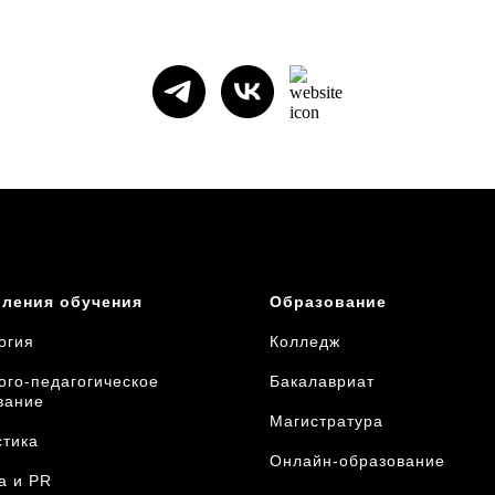
ления обучения
Образование
огия
Колледж
ого-педагогическое
Бакалавриат
вание
Магистратура
стика
Онлайн-образование
а и
PR