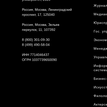
Журнал
Россия, Москва, Ленинградский
Медиак
проспект, 17, 125040
Юриcпр
Россия, Москва, Зельев
переулок, 11, 107392
Гос. у
8 (800) 301-09-30
Эконом
8 (499) 490-58-04
Менед
ИНН 7714046437
Управл
ОГРН 1037739650090
Информ
Карта сайта
систем
Бизнес
Искусс
Филоло
Актерск