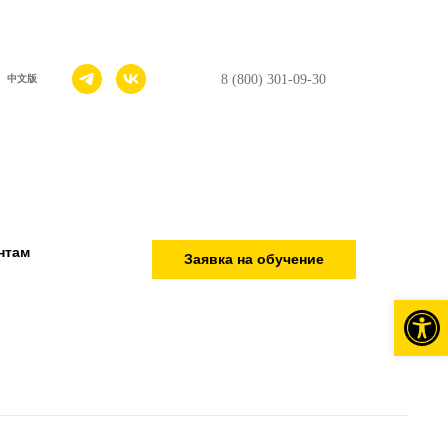
8 (800) 301-09-30
中文版
нтам
Заявка на обучение
Откры