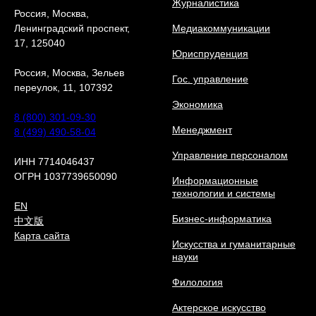
Журналистика
Россия, Москва,
Ленинградский проспект,
Медиакоммуникации
17, 125040
Юриcпруденция
Россия, Москва, Зельев
Гос. управление
переулок, 11, 107392
Экономика
8 (800) 301-09-30
Менеджмент
8 (499) 490-58-04
Управление персоналом
ИНН 7714046437
ОГРН 1037739650090
Информационные
технологии и системы
EN
Бизнес-информатика
中文版
Карта сайта
Искусства и гуманитарные
науки
Филология
Актерское искусство