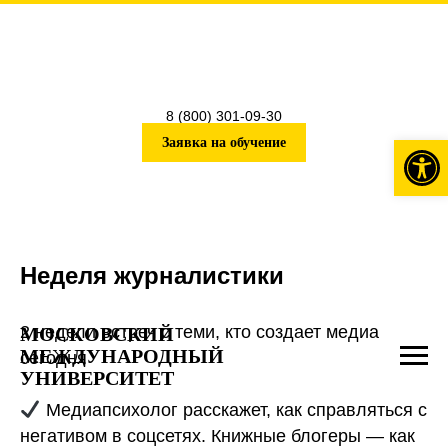
8 (800) 301-09-30
Откры
Заявка на обучение
Неделя журналистики
2 недели встреч с теми, кто создает медиа
МОСКОВСКИЙ
МЕЖДУНАРОДНЫЙ
сегодня
УНИВЕРСИТЕТ
Медиапсихолог расскажет, как справляться с
негативом в соцсетях. Книжные блогеры — как