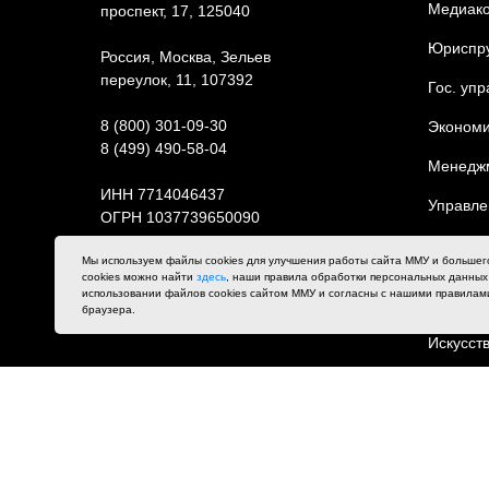
Медиак
проспект, 17, 125040
Юриcпр
Россия, Москва, Зельев
переулок, 11, 107392
Гос. уп
8 (800) 301-09-30
Экономи
8 (499) 490-58-04
Менедж
ИНН 7714046437
Управле
ОГРН 1037739650090
Информа
Карта сайта
Мы используем файлы cookies для улучшения работы сайта ММУ и большег
системы
cookies можно найти
здесь
, наши правила обработки персональных данны
использовании файлов cookies сайтом ММУ и согласны с нашими правилам
Бизнес-
браузера.
Искусст
Филолог
Актерско
Режиссу