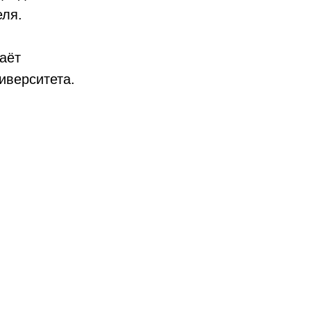
еля.
аёт
иверситета.