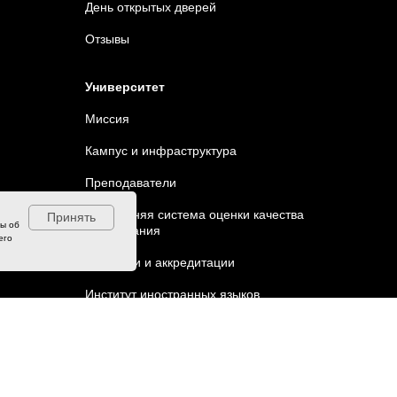
День открытых дверей
Отзывы
Университет
Миссия
Кампус и инфраструктура
Преподаватели
Внутренняя система оценки качества
Принять
ны об
образования
его
Лицензии и аккредитации
Институт иностранных языков
Наука
События
Статьи