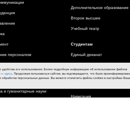
оммуникации
Дополнительное образование
уденция
Второе высшее
равление
Уче
бный театр
ка
мент
Студентам
ние персоналом
Единый деканат
ционные технологии и
Расписание звонков
о удобства его использования. Более подробную информацию об использовании файлов
х —
здесь
. Продолжая пользоваться сайтом, вы подтверждаете, что были проинформирова
Расписание занятий
и обработки персональных данных. Вы можете отключить файлы cookies в настройках Ваш
информатика
Оплата обучения
ва и гуманитарные науки
Навигация
ия
Библиотека
е искусство
Клубы по интересам
ра кино и телевидения
Вакансии