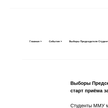
Главная >
События >
Выборы Председателя Студенче
Выборы Предсе
старт приёма з
Студенты ММУ м